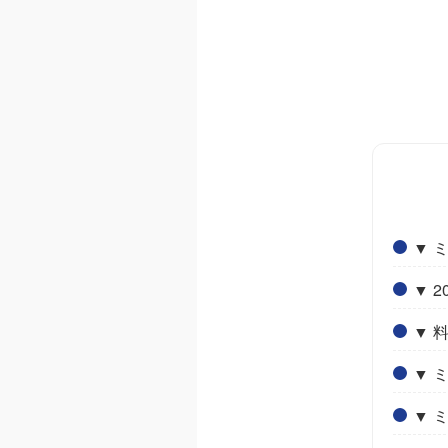
▼ 
▼ 
▼ 
▼ 
▼ 