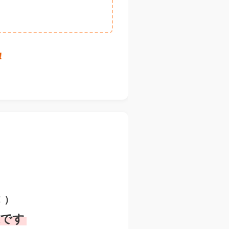
！
！）
象です