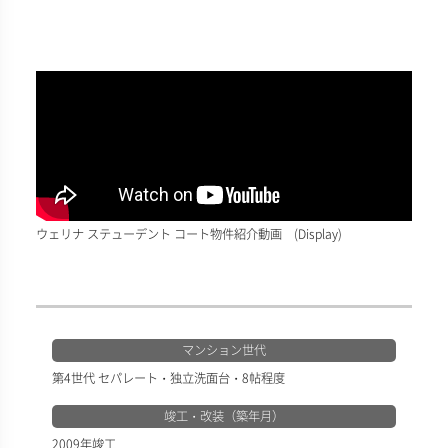
ウェリナ ステューデント コート物件紹介動画 (Display)
マンション世代
第4世代 セパレート・独立洗面台・8帖程度
竣工・改装（築年月）
2009年竣工