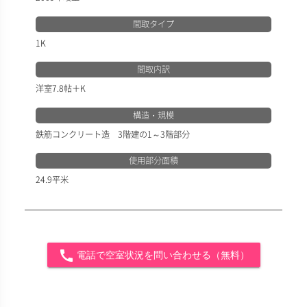
間取タイプ
1K
間取内訳
洋室7.8帖＋K
構造・規模
鉄筋コンクリート造 3階建の1～3階部分
使用部分面積
24.9平米
call
電話で空室状況を問い合わせる（無料）