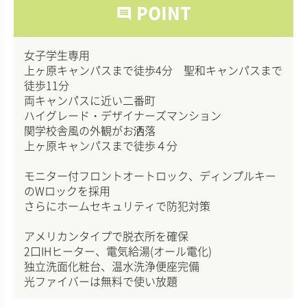
POINT
comment
女子学生専用
上ヶ原キャンパスまで徒歩4分 聖和キャンパスまで
徒歩11分
両キャンパスに近い二番町
ハイグレード・デザイナーズマンション
関学校舎風の外観がお洒落
上ヶ原キャンパスまで徒歩４分
モニター付フロントオートロック、ディンプルキー
のWロックを採用
さらにホームセキュリティで防犯対策
アメリカンタイプで脱衣所を確保
2口IHヒーター、電気給湯(オール電化)
独立洗面化粧台、温水洗浄便座完備
光ファイバーは無料で使い放題