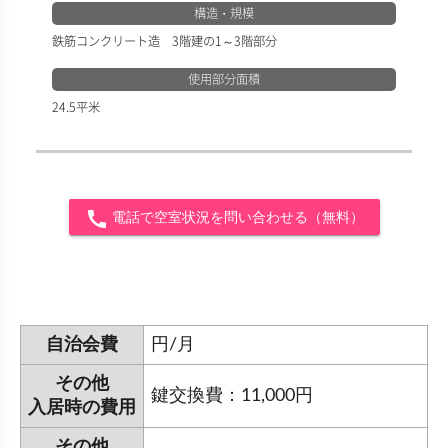
構造・規模
鉄筋コンクリート造 3階建の1～3階部分
使用部分面積
24.5平米
call
電話で空室状況を問い合わせる（無料）
自治会費
円/月
その他
鍵交換費：11,000円
入居時の費用
その他