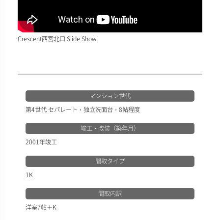
Crescent西宮北口 Slide Show
マンション世代
第4世代 セパレート・独立洗面台・8帖程度
竣工・改装（築年月）
2001年竣工
間取タイプ
1K
間取内訳
洋室7帖＋K