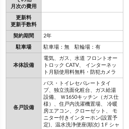
月次の費用
更新料
更新手数料
契約期間
2年
駐車場
駐車場：無 駐輪場：有
電気、ガス、水道 フロントオー
本体設備
トロック CATV、 インターネッ
ト月額使用料無料・防犯カメラ
バス・トイレセパレートタイ
プ、独立洗面化粧台、ガス給湯
設備、 Ｗ1650キッチン（ガス仕
様）、住戸内洗濯機置場、 冷暖
各戸設備
房エアコン、クローゼット、 モ
ニター付きインターホン(設置予
定)、温水洗浄便座(順次) 1Ｆシャ