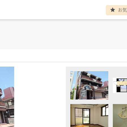
お気
ト
star