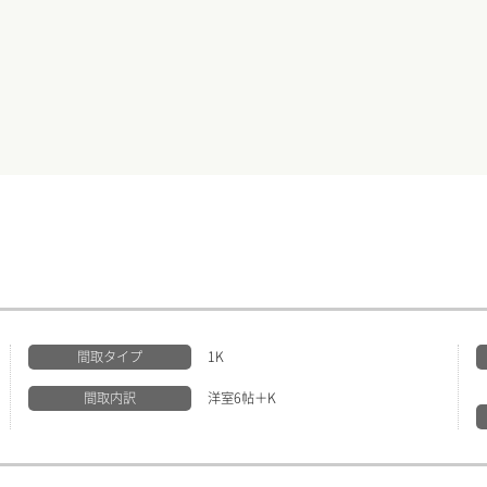
間取タイプ
1K
間取内訳
洋室6帖＋K