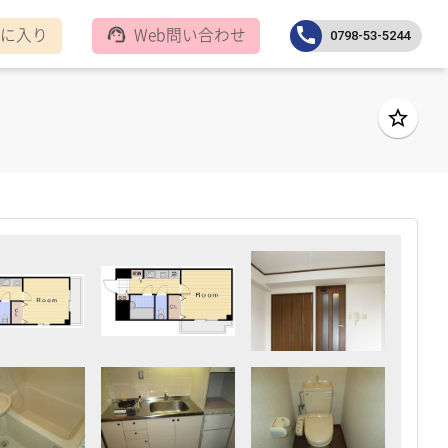
に入り
Web問い合わせ
call
support_agent
0798-53-5244
star_border