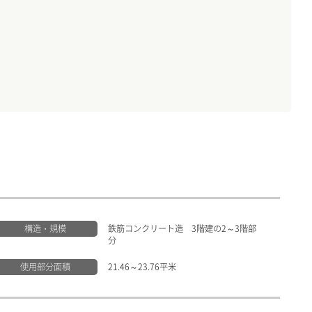
構造・規模
鉄筋コンクリート造 3階建の2～3階部
分
使用部分面積
21.46～23.76平米