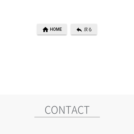
home
reply
HOME
戻る
CONTACT