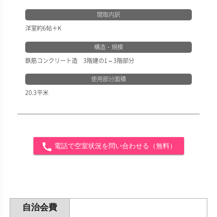
間取内訳
洋室約6帖＋K
構造・規模
鉄筋コンクリート造 3階建の1～3階部分
使用部分面積
20.3平米
call
電話で空室状況を問い合わせる（無料）
自治会費