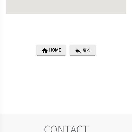
home
reply
HOME
戻る
CONTACT