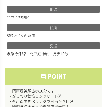
地域
門戸厄神地区
住所
663-8013 西宮市
交通
阪急今津線 門戸厄神駅 徒歩10分
POINT
comment
・門戸厄神駅徒歩10分です
・がっちり鉄筋コンクリート造
・全戸南向きベランダで日当たり良好
・関西学院大学まで自転車通学可！