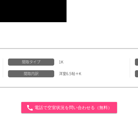
間取タイプ
1K
間取内訳
洋室6.5帖＋K
call
電話で空室状況を問い合わせる（無料）