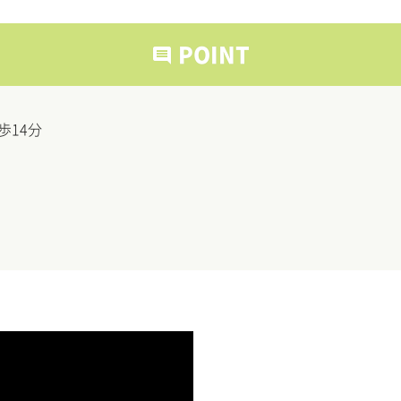
POINT
comment
歩14分