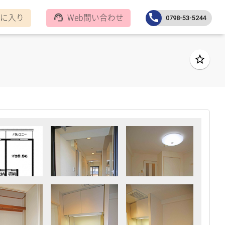
に入り
Web問い合わせ
call
support_agent
0798-53-5244
star_border