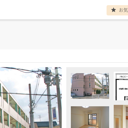
お気
ト
star