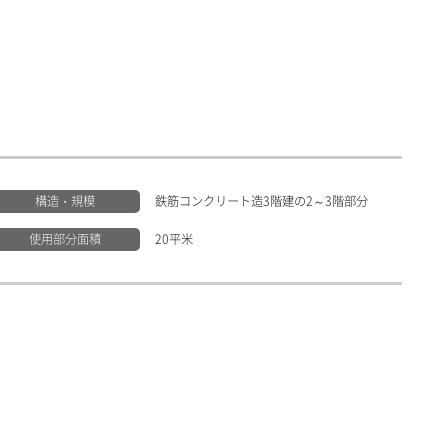
構造・規模
鉄筋コンクリート造3階建の2～3階部分
使用部分面積
20平米