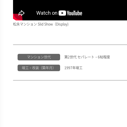
松永マンション Slid Show（Display)
マンション世代
第2世代 セパレート・6帖程度
竣工・改装（築年月）
1997年竣工