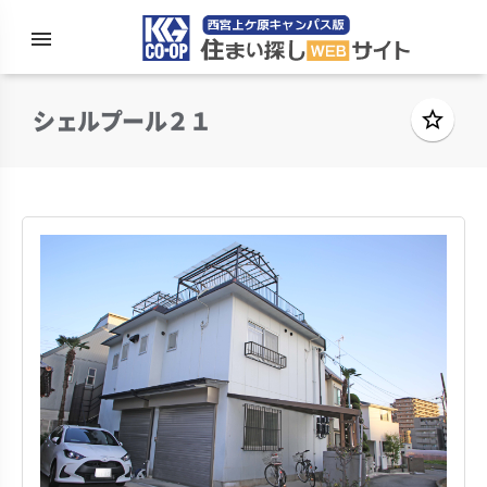
menu
住まい探
シェルプール２１
star_border