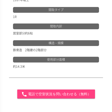
間取タイプ
1R
間取内訳
居室部分約6帖
構造・規模
鉄骨造 2階建の2階部分
使用部分面積
約14.3米
call
電話で空室状況を問い合わせる（無料）