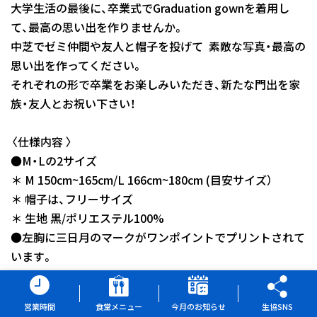
大学生活の最後に、卒業式でGraduation gownを着用し
て、最高の思い出を作りませんか。
中芝でゼミ仲間や友人と帽子を投げて 素敵な写真・最高の
思い出を作ってください。
それぞれの形で卒業をお楽しみいただき、新たな門出を家
族・友人とお祝い下さい！
〈仕様内容 〉
●M・Lの2サイズ
＊ M 150cm~165cm/L 166cm~180cm (目安サイズ）
＊ 帽子は、フリーサイズ
＊ 生地 黒/ポリエステル100%
●左胸に三日月のマークがワンポイントでプリントされて
います。
＊ 背中にプリントはありません。
営業時間
食堂メニュー
今月のお知らせ
生協SNS