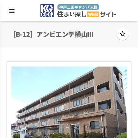
menu
住まい探
［B-12］アンビエンテ横山Ⅲ
star_border