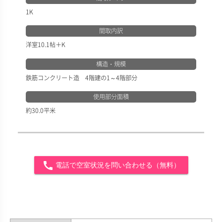
1K
間取内訳
洋室10.1帖＋K
構造・規模
鉄筋コンクリート造 4階建の1～4階部分
使用部分面積
約30.0平米
call
電話で空室状況を問い合わせる（無料）