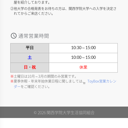
屋を紹介しております。
②他大学の合格発表をお待ちの方は、関西学院大学への入学を決定さ
れてからご来店ください。
通常営業時間
access_time
平日
10:30～15:00
土
10:00～15:00
日
・
祝
休業
土曜日は10月～3月の期間のみ営業です。
夏季休暇・年末年始休業日程に関しましては、
ToyBox営業カレン
launch
ダー
をご確認ください。
© 2026 関西学院大学生活協同組合