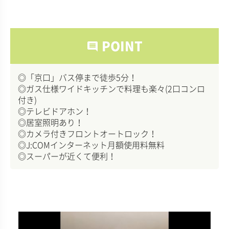
POINT
comment
◎「京口」バス停まで徒歩5分！
◎ガス仕様ワイドキッチンで料理も楽々(2口コンロ
付き)
◎テレビドアホン！
◎居室照明あり！
◎カメラ付きフロントオートロック！
◎J:COMインターネット月額使用料無料
◎スーパーが近くて便利！