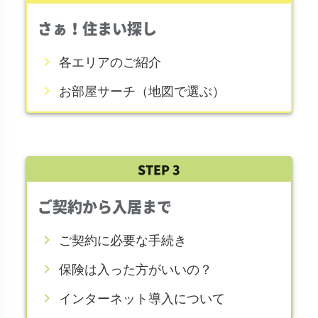
さぁ！住まい探し
chevron_right
各エリアのご紹介
chevron_right
お部屋サーチ（地図で選ぶ）
STEP 3
ご契約から入居まで
chevron_right
ご契約に必要な手続き
chevron_right
保険は入った方がいいの？
chevron_right
インターネット導入について