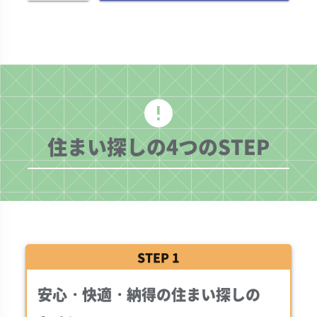
error
住まい探しの
4
つのSTEP
STEP 1
安心・快適・納得の住まい探しの