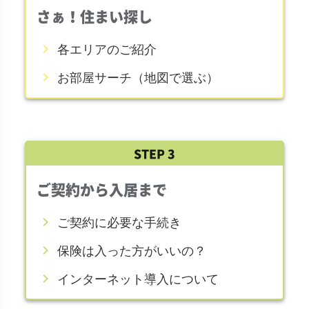
さぁ！住まい探し
chevron_right
各エリアのご紹介
chevron_right
お部屋サーチ（地図で選ぶ）
STEP 3
ご契約から入居まで
chevron_right
ご契約に必要な手続き
chevron_right
保険は入った方がいいの？
chevron_right
インターネット導入について