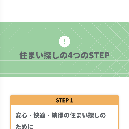
error
住まい探しの
4
つのSTEP
STEP 1
安心・快適・納得の住まい探しの
ために