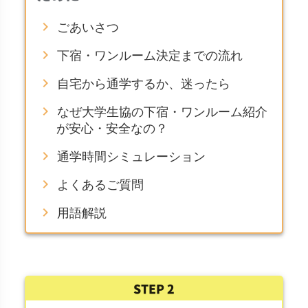
chevron_right
ごあいさつ
chevron_right
下宿・ワンルーム決定までの流れ
chevron_right
自宅から通学するか、迷ったら
chevron_right
なぜ大学生協の下宿・ワンルーム紹介
が安心・安全なの？
chevron_right
通学時間シミュレーション
chevron_right
よくあるご質問
chevron_right
用語解説
STEP 2