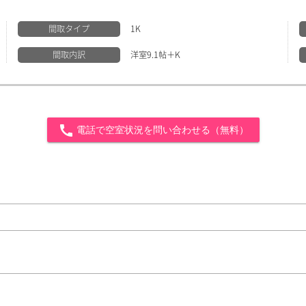
間取タイプ
1K
間取内訳
洋室9.1帖＋K
call
電話で空室状況を問い合わせる（無料）