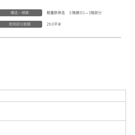
構造・規模
軽量鉄骨造 ３階建の1～3階部分
使用部分面積
29.0平米