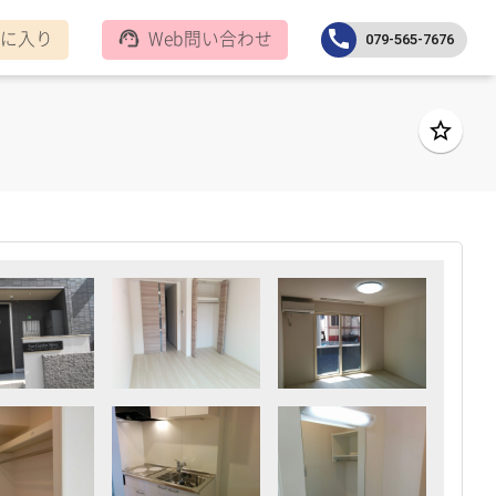
に入り
Web問い合わせ
call
support_agent
079-565-7676
star_border