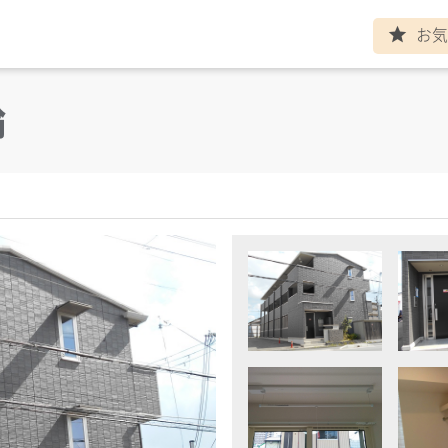
お気
ト
star
輪