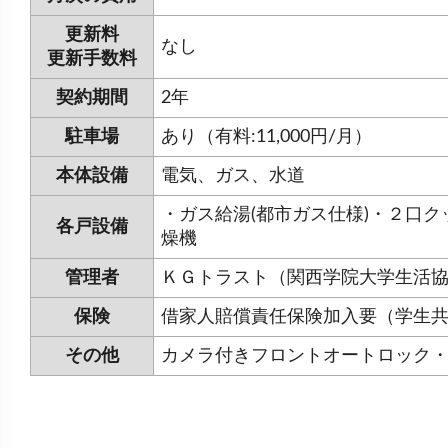
更新料
なし
更新手数料
契約期間
2年
駐車場
あり（有料:11,000円/月）
本体設備
電気、ガス、水道
・ガス給湯(都市ガス仕様)・２口
各戸設備
燥機
管理者
ＫＧトラスト（関西学院大学生活
保険
借家人賠償責任保険加入要（学生
その他
カメラ付きフロントオートロック・