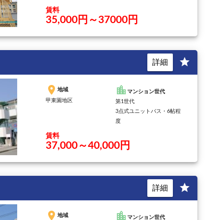
賃料
35,000円～37000円
star
詳細
place
location_city
地域
マンション世代
甲東園地区
第1世代
3点式ユニットバス・6帖程
度
賃料
37,000～40,000円
star
詳細
place
location_city
地域
マンション世代