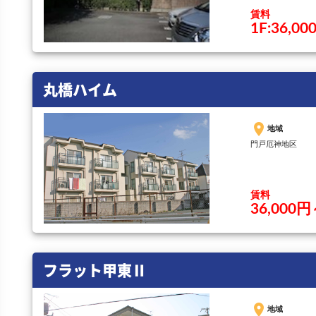
賃料
1F:36,0
丸橋ハイム
place
地域
門戸厄神地区
賃料
36,000
フラット甲東Ⅱ
place
地域