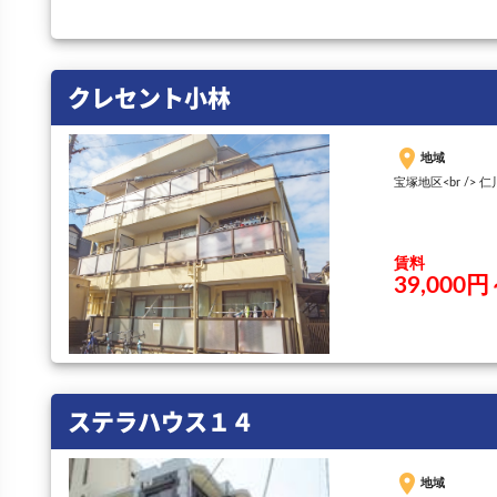
クレセント小林
place
地域
宝塚地区<br /> 
賃料
39,000円
ステラハウス１４
place
地域