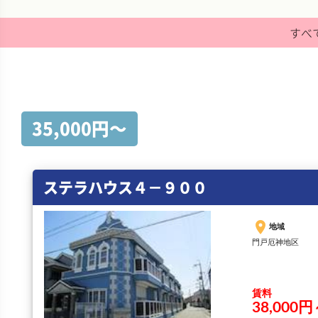
すべ
35,000円〜
ステラハウス４－９００
place
地域
門戸厄神地区
賃料
38,000円