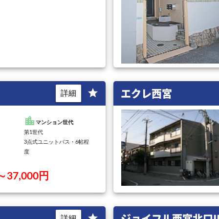
エクレ西宮
star
詳細
location_city
マンション世代
第1世代
3点式ユニットバス・6帖程
度
～37,000円
ジョイフル西宮北口II
star
詳細