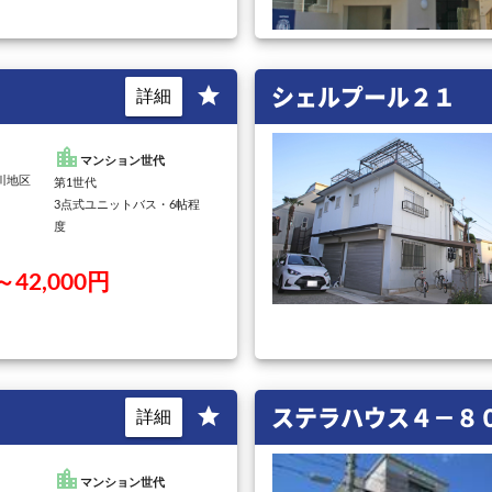
シェルプール２１
star
詳細
location_city
マンション世代
仁川地区
第1世代
3点式ユニットバス・6帖程
度
～42,000円
ステラハウス４－８
star
詳細
location_city
マンション世代