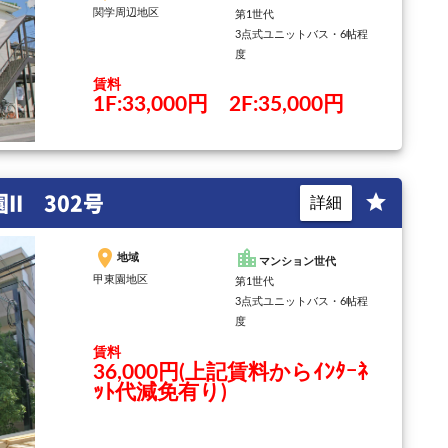
関学周辺地区
第1世代
3点式ユニットバス・6帖程
度
賃料
1F:33,000円 2F:35,000円
I 302号
star
詳細
place
location_city
地域
マンション世代
甲東園地区
第1世代
3点式ユニットバス・6帖程
度
賃料
36,000円(上記賃料からｲﾝﾀｰﾈ
ｯﾄ代減免有り)