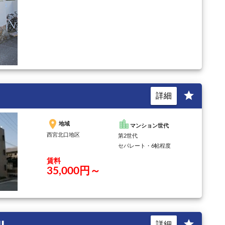
star
詳細
place
location_city
地域
マンション世代
西宮北口地区
第2世代
セパレート・6帖程度
賃料
35,000円～
I
star
詳細