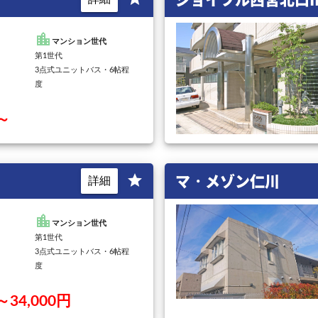
location_city
マンション世代
第1世代
3点式ユニットバス・6帖程
度
円～
マ・メゾン仁川
star
詳細
location_city
マンション世代
第1世代
3点式ユニットバス・6帖程
度
～34,000円