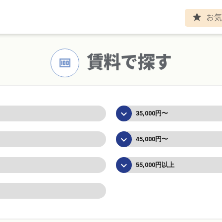
お気
ト
star
賃料で探す
money
keyboard_arrow_down
35,000円〜
keyboard_arrow_down
45,000円〜
keyboard_arrow_down
55,000円以上