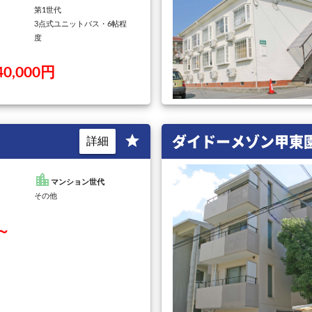
第1世代
3点式ユニットバス・6帖程
度
～40,000円
ダイドーメゾン甲東園I
star
詳細
location_city
マンション世代
その他
円～