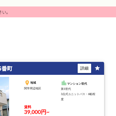
さい。
5番町
star
詳細
place
location_city
地域
マンション世代
関学周辺地区
第1世代
3点式ユニットバス・6帖程
度
賃料
39,000円~