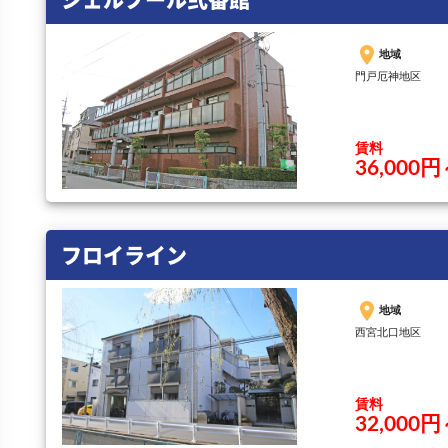
place
地域
門戸厄神地区
賃料
36,000
フロイライン
place
地域
西宮北口地区
賃料
32,000円