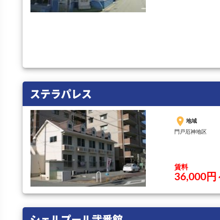
ステラパレス
place
地域
門戸厄神地区
賃料
36,000円
シェルプール弐番館