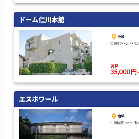
ドーム仁川本館
place
地域
仁川地区<br /> 
賃料
35,000円
エスポワール
place
地域
仁川地区<br /> 