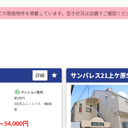
ての取扱物件を掲載しています。
空き状況は店舗でご確認くだ
サンパレス21上ケ原
star
詳細
location_city
マンション世代
第1世代
3点式ユニットバス・6帖程
度
～54,000円