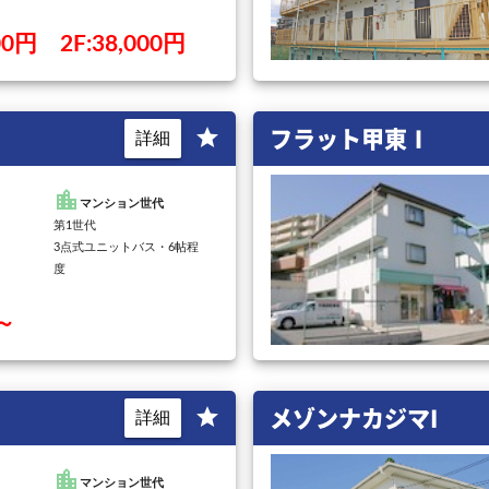
000円 2F:38,000円
フラット甲東Ⅰ
star
詳細
location_city
マンション世代
第1世代
3点式ユニットバス・6帖程
度
円～
メゾンナカジマI
star
詳細
location_city
マンション世代