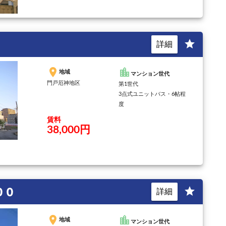
star
詳細
place
location_city
地域
マンション世代
門戸厄神地区
第1世代
3点式ユニットバス・6帖程
度
賃料
38,000円
００
star
詳細
place
location_city
地域
マンション世代