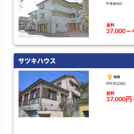
甲東園地区
賃料
37,000
サツキハウス
place
地域
関学周辺地区
賃料
37,000