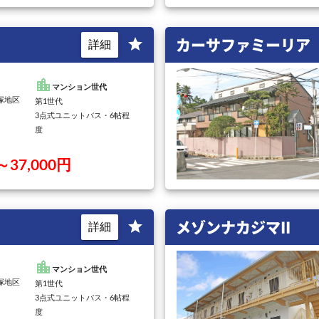
カーサファミーリア
star
詳細
location_city
マンション世代
宝塚地区
第1世代
3点式ユニットバス・6帖程
度
～37,000円
メゾンナカジマII
star
詳細
location_city
マンション世代
宝塚地区
第1世代
3点式ユニットバス・6帖程
度