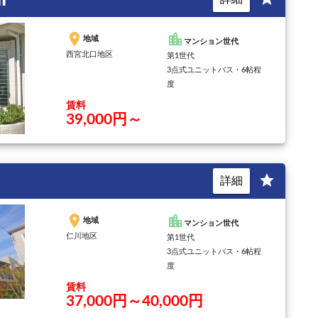
place
location_city
地域
マンション世代
西宮北口地区
第1世代
3点式ユニットバス・6帖程
度
賃料
39,000円～
star
詳細
place
location_city
地域
マンション世代
仁川地区
第1世代
3点式ユニットバス・6帖程
度
賃料
37,000円～40,000円