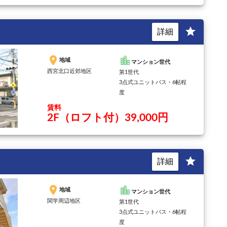
star
詳細
place
location_city
地域
マンション世代
西宮北口近郊地区
第1世代
3点式ユニットバス・6帖程
度
賃料
2F（ロフト付）39,000円
star
詳細
place
location_city
地域
マンション世代
関学周辺地区
第1世代
3点式ユニットバス・6帖程
度