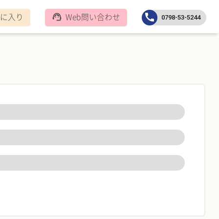
に入り
Web問い合わせ
call
support_agent
0798-53-5244