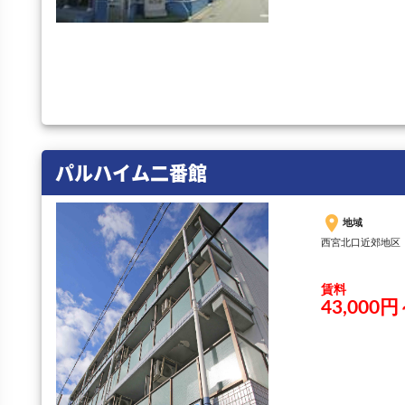
パルハイム二番館
place
地域
西宮北口近郊地区
賃料
43,000