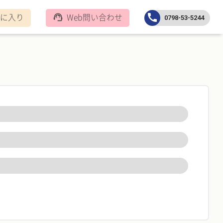
に入り
Web問い合わせ
call
support_agent
0798-53-5244