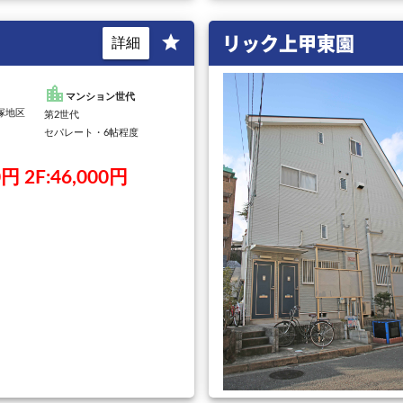
リック上甲東園
star
詳細
location_city
マンション世代
宝塚地区
第2世代
セパレート・6帖程度
0円 2F:46,000円