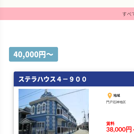
すべ
40,000円〜
ステラハウス４－９００
place
地域
門戸厄神地区
賃料
38,000円