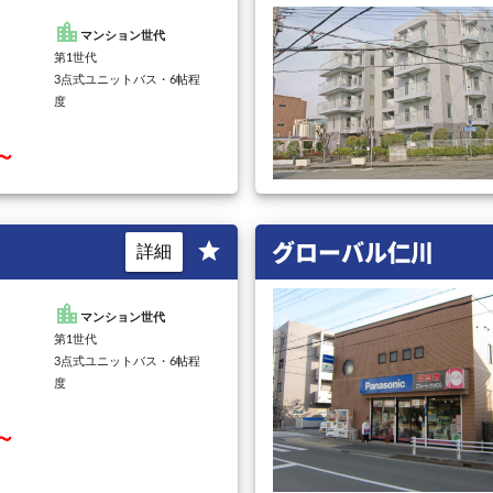
location_city
マンション世代
第1世代
3点式ユニットバス・6帖程
度
円～
グローバル仁川
star
詳細
location_city
マンション世代
第1世代
3点式ユニットバス・6帖程
度
円～