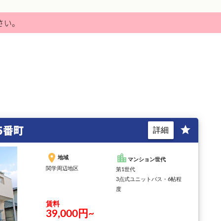
さい。
5番町
star
詳細
place
location_city
地域
マンション世代
関学周辺地区
第1世代
3点式ユニットバス・6帖程
度
賃料
39,000円~