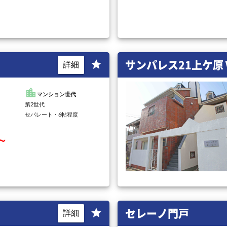
サンパレス21上ケ原
star
詳細
location_city
マンション世代
第2世代
セパレート・6帖程度
円～
セレーノ門戸
star
詳細