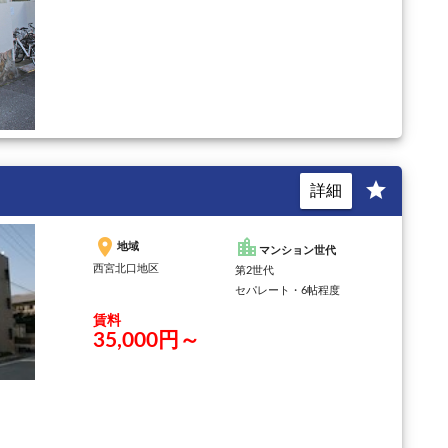
star
詳細
place
location_city
地域
マンション世代
西宮北口地区
第2世代
セパレート・6帖程度
賃料
35,000円～