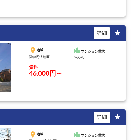
star
詳細
place
location_city
地域
マンション世代
関学周辺地区
その他
賃料
46,000円～
star
詳細
place
location_city
地域
マンション世代