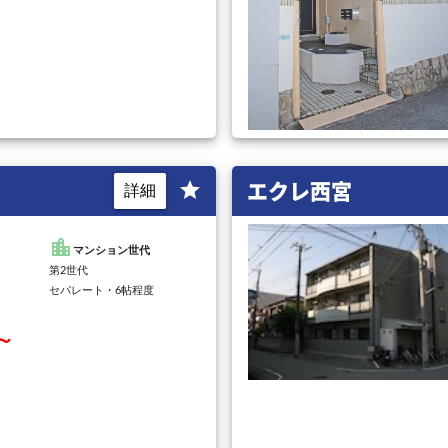
エクレ西宮
star
詳細
location_city
マンション世代
第2世代
セパレート・6帖程度
円～