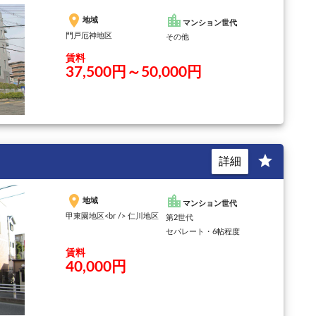
place
location_city
地域
マンション世代
門戸厄神地区
その他
賃料
37,500円～50,000円
star
詳細
place
location_city
地域
マンション世代
甲東園地区<br /> 仁川地区
第2世代
セパレート・6帖程度
賃料
40,000円