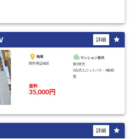
Ⅴ
star
詳細
place
location_city
地域
マンション世代
関学周辺地区
第1世代
3点式ユニットバス・6帖程
度
賃料
35,000円
star
詳細