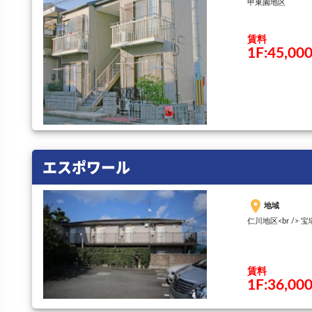
甲東園地区
賃料
1F:45,0
エスポワール
place
地域
仁川地区<br /> 
賃料
1F:36,0