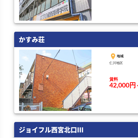
かすみ荘
place
地域
仁川地区
賃料
42,000
ジョイフル西宮北口III