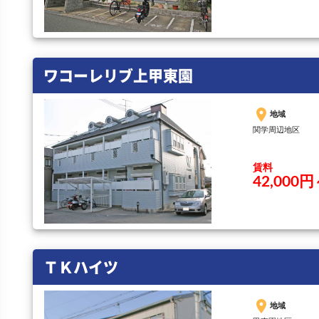
ワコーレリブ上甲東園
place
地域
関学周辺地区
賃料
42,000円
ＴＫハイツ
place
地域