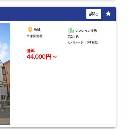
star
詳細
place
location_city
地域
マンション世代
甲東園地区
第2世代
セパレート・6帖程度
賃料
44,000円～