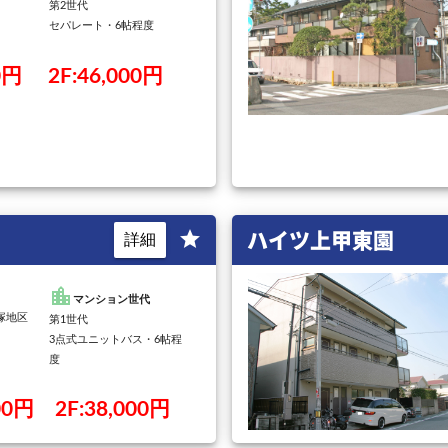
第2世代
セパレート・6帖程度
00円 2F:46,000円
ハイツ上甲東園
star
詳細
location_city
マンション世代
宝塚地区
第1世代
3点式ユニットバス・6帖程
度
000円 2F:38,000円