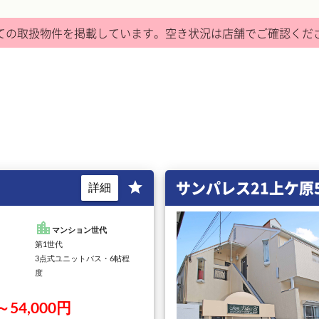
ての取扱物件を掲載しています。
空き状況は店舗でご確認くだ
サンパレス21上ケ原
star
詳細
location_city
マンション世代
第1世代
3点式ユニットバス・6帖程
度
～54,000円