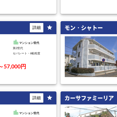
モン・シャトー
star
詳細
location_city
マンション世代
第2世代
セパレート・6帖程度
～57,000円
カーサファミーリア
star
詳細
location_city
マンション世代