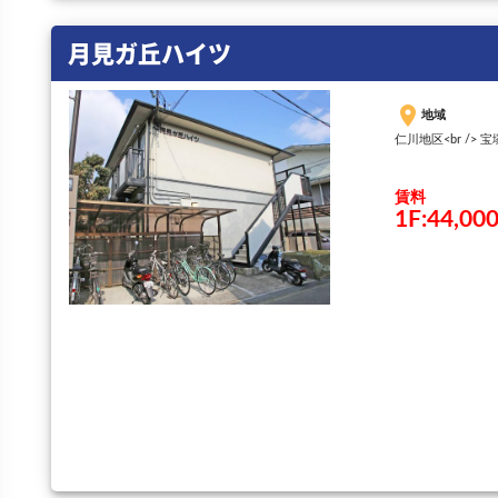
月見ガ丘ハイツ
place
地域
仁川地区<br /> 
賃料
1F:44,00