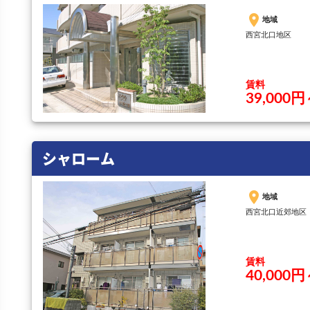
place
地域
西宮北口地区
賃料
39,000
シャローム
place
地域
西宮北口近郊地区
賃料
40,000