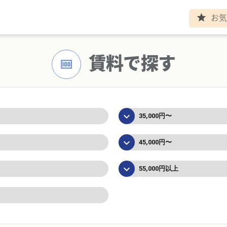
お気
ト
star
賃料で探す
money
keyboard_arrow_down
35,000円〜
keyboard_arrow_down
45,000円〜
keyboard_arrow_down
55,000円以上