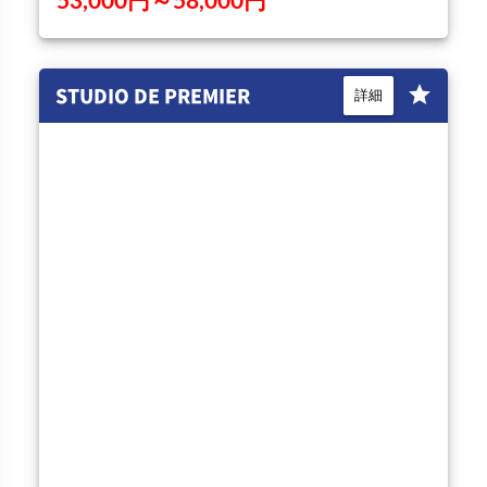
STUDIO DE PREMIER
star
詳細
place
location_city
地域
マンション世代
関学周辺地区
第5世代
セパレート・独立洗面台・10帖程
度