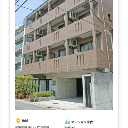
place
location_city
地域
マンション世代
宝塚地区<br /> 仁川地区
第4世代