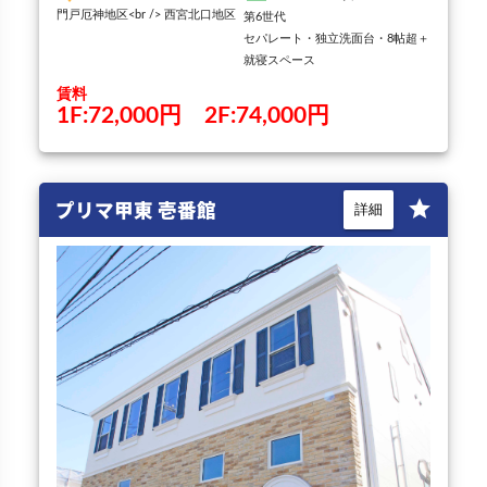
門戸厄神地区<br /> 西宮北口地区
第6世代
セパレート・独立洗面台・8帖超＋
就寝スペース
賃料
1F:72,000円 2F:74,000円
プリマ甲東 壱番館
star
詳細