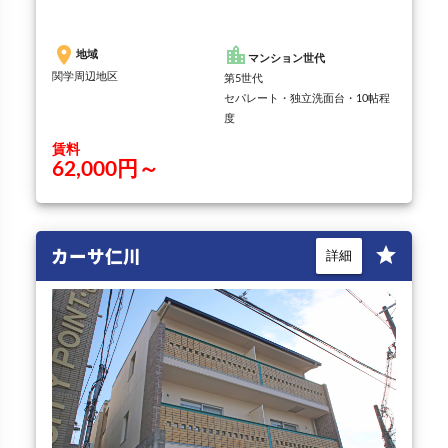
賃料
62,000円～
カーサ仁川
star
詳細
place
location_city
地域
マンション世代
仁川地区<br /> 宝塚地区