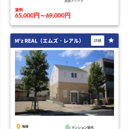
就寝スペース
賃料
65,000円～69,000円
M'z REAL（エムズ・レアル）
star
詳細
place
location_city
地域
マンション世代