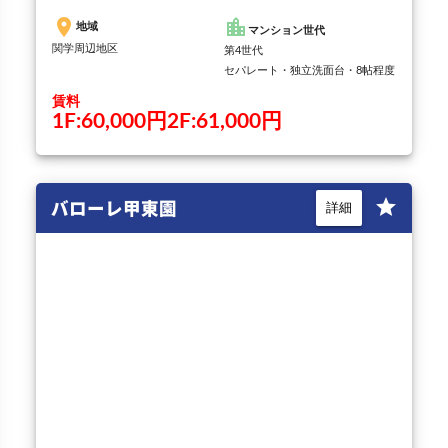
place
location_city
地域
マンション世代
関学周辺地区
第4世代
セパレート・独立洗面台・8帖程度
賃料
1F:60,000円2F:61,000円
バローレ甲東園
star
詳細