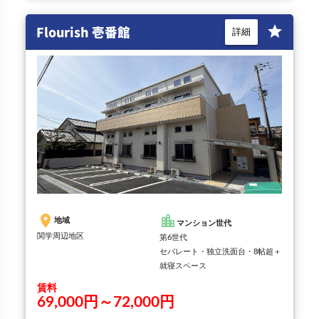
Flourish 壱番館
star
詳細
place
location_city
地域
マンション世代
関学周辺地区
第6世代
セパレート・独立洗面台・8帖超＋
就寝スペース
賃料
69,000円～72,000円