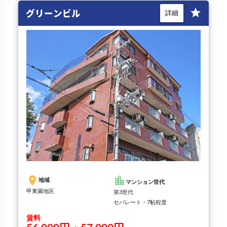
グリーンビル
star
詳細
place
location_city
地域
マンション世代
甲東園地区
第3世代
セパレート・7帖程度
賃料