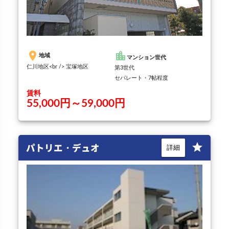
第3世代
セパレート・7帖程度
賃料
55,000円～59,000円
パトリエ・デュオ
star
詳細