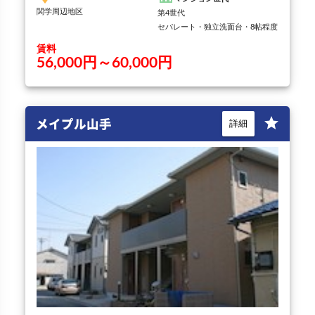
関学周辺地区
第4世代
セパレート・独立洗面台・8帖程度
賃料
56,000円～60,000円
メイプル山手
star
詳細