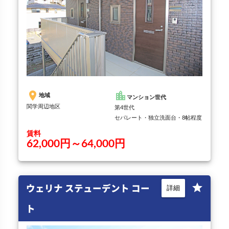
place
location_city
地域
マンション世代
関学周辺地区
第4世代
セパレート・独立洗面台・8帖程度
賃料
62,000円～64,000円
ウェリナ ステューデント コー
star
詳細
ト