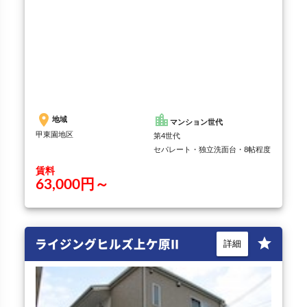
place
location_city
地域
マンション世代
甲東園地区
第4世代
セパレート・独立洗面台・8帖程度
賃料
63,000円～