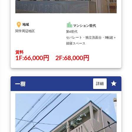
place
location_city
地域
マンション世代
関学周辺地区
第6世代
セパレート・独立洗面台・8帖超＋
就寝スペース
賃料
1F:66,000円 2F:68,000円
一樹
star
詳細