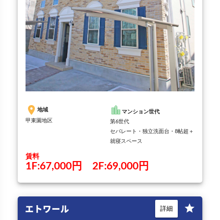
place
location_city
地域
マンション世代
甲東園地区
第6世代
セパレート・独立洗面台・8帖超＋
就寝スペース
賃料
1F:67,000円 2F:69,000円
エトワール
star
詳細