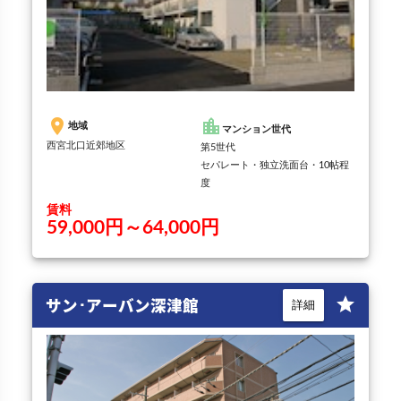
place
location_city
地域
マンション世代
西宮北口近郊地区
第5世代
セパレート・独立洗面台・10帖程
度
賃料
59,000円～64,000円
サン･アーバン深津館
star
詳細