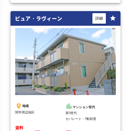
ピュア・ラヴィーン
star
詳細
place
location_city
地域
マンション世代
関学周辺地区
第3世代
セパレート・7帖程度
賃料