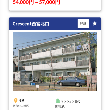
54,000円～57,000円
Crescent西宮北口
star
詳細
place
location_city
地域
マンション世代
西宮北口地区
第4世代