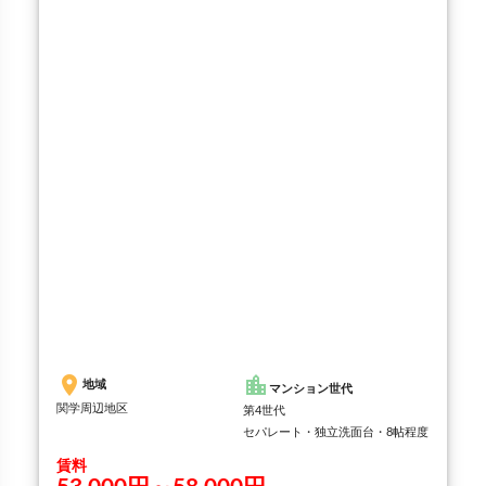
ライジングヒルズ上ケ原
star
詳細
place
location_city
地域
マンション世代
関学周辺地区
第4世代
セパレート・独立洗面台・8帖程度
賃料
53,000円～58,000円