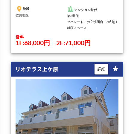
place
location_city
地域
マンション世代
仁川地区
第6世代
セパレート・独立洗面台・8帖超＋
就寝スペース
賃料
1F:68,000円 2F:71,000円
リオテラス上ケ原
star
詳細