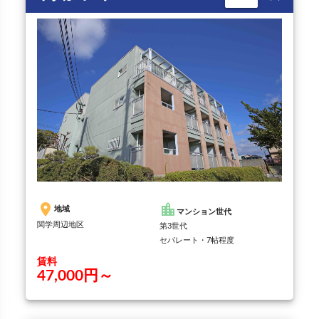
place
location_city
地域
マンション世代
関学周辺地区
第3世代
セパレート・7帖程度
賃料
47,000円～