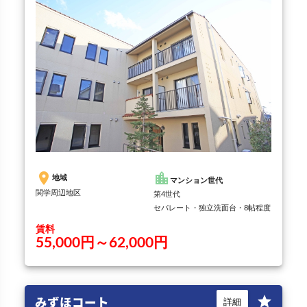
place
location_city
地域
マンション世代
関学周辺地区
第4世代
セパレート・独立洗面台・8帖程度
賃料
55,000円～62,000円
みずほコート
star
詳細