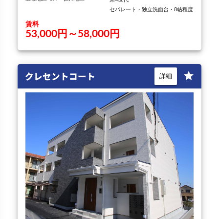
セパレート・独立洗面台・8帖程度
賃料
53,000円～58,000円
クレセントコート
star
詳細