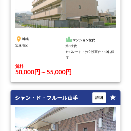
place
location_city
地域
マンション世代
宝塚地区
第5世代
セパレート・独立洗面台・10帖程
度
賃料
50,000円～55,000円
シャン・ド・フルール山手
star
詳細