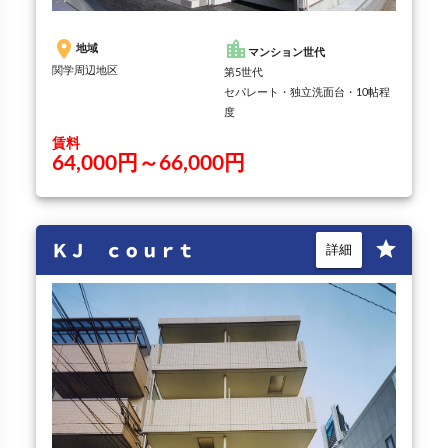
place
location_city
地域
マンション世代
関学周辺地区
第5世代
セパレート・独立洗面台・10帖程
度
賃料
64,000円～66,000円
ＫＪ ｃｏｕｒｔ
star
詳細