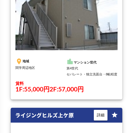
ライジングヒルズ上ケ原II
star
詳細
place
location_city
地域
マンション世代
関学周辺地区
第4世代
セパレート・独立洗面台・8帖程度
賃料
1F:55,000円2F:57,000円