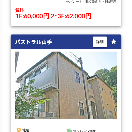
セパレート・独立洗面台・8帖程度
賃料
1F:60,000円 2･3F:62,000円
パストラル山手
star
詳細
place
location_city
地域
マンション世代