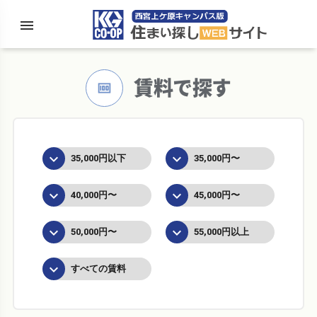
menu
住まい探
賃料で探す
money
keyboard_arrow_down
keyboard_arrow_down
35,000円以下
35,000円〜
keyboard_arrow_down
keyboard_arrow_down
40,000円〜
45,000円〜
keyboard_arrow_down
keyboard_arrow_down
50,000円〜
55,000円以上
keyboard_arrow_down
すべての賃料