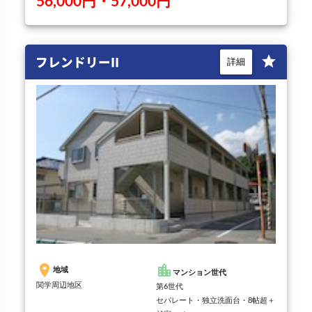
56,000円・57,000円
フレンドリーII
star
詳細
place
location_city
地域
マンション世代
関学周辺地区
第6世代
セパレート・独立洗面台・8帖超＋