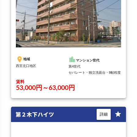
place
location_city
地域
マンション世代
西宮北口地区
第4世代
セパレート・独立洗面台・8帖程度
賃料
53,000円～63,000円
第２木下ハイツ
star
詳細