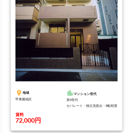
place
location_city
地域
マンション世代
甲東園地区
第4世代
セパレート・独立洗面台・8帖程度
賃料
72,000円