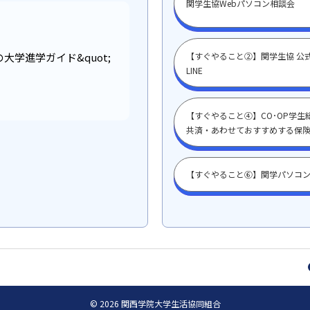
関学生協Webパソコン相談会
の大学進学ガイド&quot;
【すぐやること②】関学生協 公
LINE
【すぐやること④】CO･OP学生
共済・あわせておすすめする保
【すぐやること⑥】関学パソコ
© 2026 関西学院大学生活協同組合