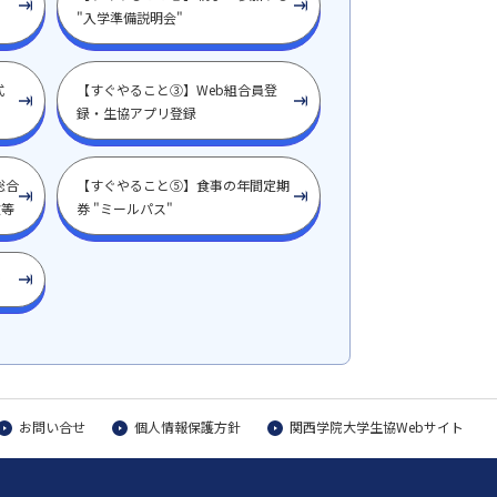
"入学準備説明会"
式
【すぐやること③】Web組合員登
録・生協アプリ登録
総合
【すぐやること⑤】食事の年間定期
険等
券 "ミールパス"
ン
お問い合せ
個人情報保護方針
関西学院大学生協Webサイト